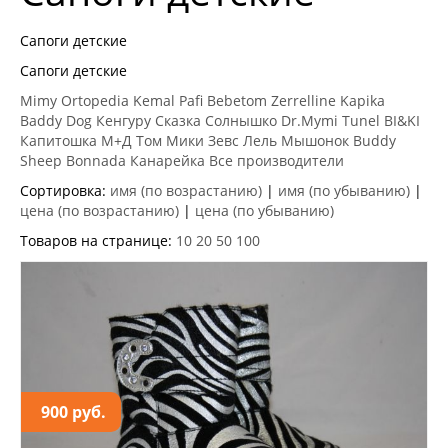
Сапоги детские
Сапоги детские
Mimy
Ortopedia
Kemal Pafi
Bebetom
Zerrelline
Kapika
Baddy Dog
Кенгуру
Сказка
Солнышко
Dr.Mymi
Tunel
BI&KI
Капитошка
М+Д
Том Мики
Зевс
Лель
Мышонок
Buddy
Sheep
Bonnada
Канарейка
Все производители
Сортировка:
имя (по возрастанию)
|
имя (по убыванию)
|
цена (по возрастанию)
|
цена (по убыванию)
Товаров на странице:
10
20
50
100
900 руб.