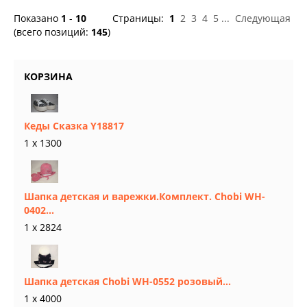
Показано
1
-
10
Страницы:
1
2
3
4
5
...
Следующая
(всего позиций:
145
)
КОРЗИНА
Кеды Сказка Y18817
1 x 1300
Шапка детская и варежки.Комплект. Chobi WH-
0402...
1 x 2824
Шапка детская Chobi WH-0552 розовый...
1 x 4000