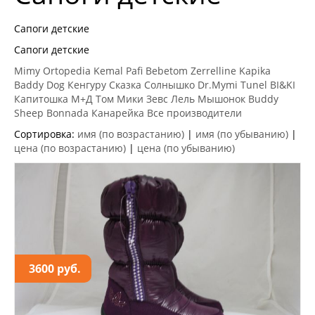
Сапоги детские
Сапоги детские
Mimy
Ortopedia
Kemal Pafi
Bebetom
Zerrelline
Kapika
Baddy Dog
Кенгуру
Сказка
Солнышко
Dr.Mymi
Tunel
BI&KI
Капитошка
М+Д
Том Мики
Зевс
Лель
Мышонок
Buddy
Sheep
Bonnada
Канарейка
Все производители
Сортировка:
имя (по возрастанию)
|
имя (по убыванию)
|
цена (по возрастанию)
|
цена (по убыванию)
3600 руб.