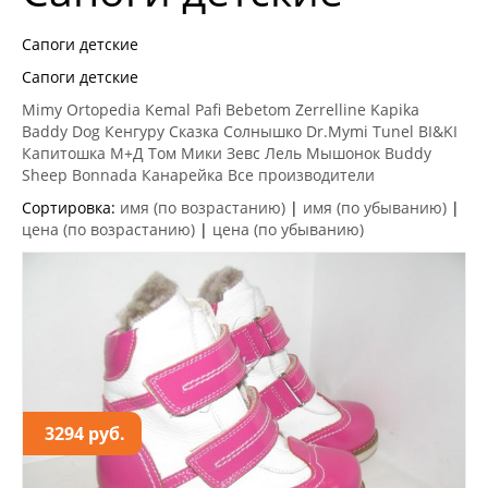
Сапоги детские
Сапоги детские
Mimy
Ortopedia
Kemal Pafi
Bebetom
Zerrelline
Kapika
Baddy Dog
Кенгуру
Сказка
Солнышко
Dr.Mymi
Tunel
BI&KI
Капитошка
М+Д
Том Мики
Зевс
Лель
Мышонок
Buddy
Sheep
Bonnada
Канарейка
Все производители
Сортировка:
имя (по возрастанию)
|
имя (по убыванию)
|
цена (по возрастанию)
|
цена (по убыванию)
3294 руб.