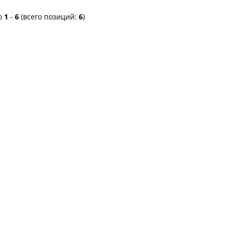
о
1
-
6
(всего позиций:
6
)