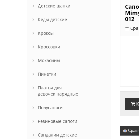
Детские шапки
Сапо
Mimy
012
Кеды детские
Сра
Кроксы
Кроссовки
Мокасины
Пинетки
Платья для
девочек нарядные
К
Полусапоги
Резиновые сапоги
Сравн
Сандалии детские