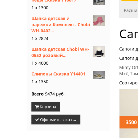
1 x 1300
Расши
Шапка детская и
варежки.Комплект. Chobi
Са
WH-0402...
1 x 2824
Сапоги 
Шапка детская Chobi WH-
0552 розовый...
Сапоги 
1 x 4000
Mimy
Or
М+Д
Том
Слипоны Сказка Y14401
1 x 1350
Сортиро
Всего
9474 руб.
Корзина
Оформить заказ →
3500