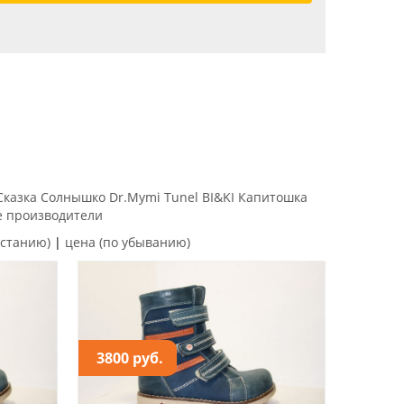
Сказка
Солнышко
Dr.Mymi
Tunel
BI&KI
Капитошка
е производители
астанию)
|
цена (по убыванию)
3800 руб.