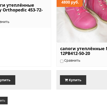
4800 руб.
ги утеплённые
 Orthopedic 453-72-
внить
сапоги утеплённые
12PB412-50-20
Сравнить
упить
Купить
ить