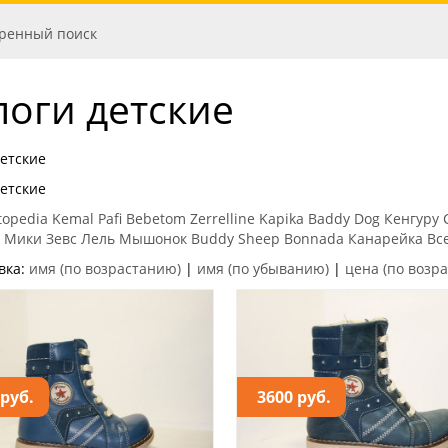
ренный поиск
поги детские
детские
детские
topedia
Kemal Pafi
Bebetom
Zerrelline
Kapika
Baddy Dog
Кенгуру
 Мики
Зевс
Лель
Мышонок
Buddy Sheep
Bonnada
Канарейка
Вс
вка:
имя (по возрастанию)
|
имя (по убыванию)
|
цена (по возр
 руб.
3600 руб.