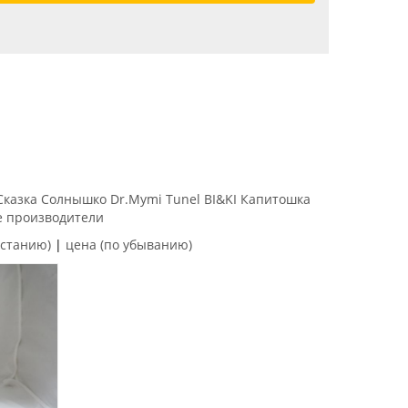
Сказка
Солнышко
Dr.Mymi
Tunel
BI&KI
Капитошка
е производители
астанию)
|
цена (по убыванию)