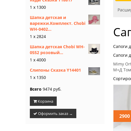
1 x 1300
Расши
Шапка детская и
варежки.Комплект. Chobi
Са
WH-0402...
1 x 2824
Сапоги 
Шапка детская Chobi WH-
0552 розовый...
Сапоги 
1 x 4000
Mimy
Or
М+Д
Том
Слипоны Сказка Y14401
1 x 1350
Сортиро
Всего
9474 руб.
Корзина
Оформить заказ →
2900