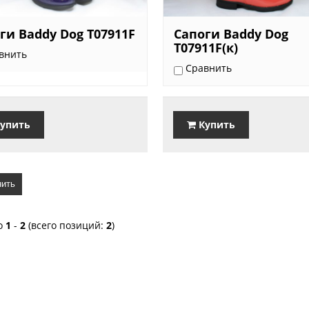
ги Baddy Dog Т07911F
Сапоги Baddy Dog
T07911F(к)
внить
Сравнить
упить
Купить
ить
о
1
-
2
(всего позиций:
2
)