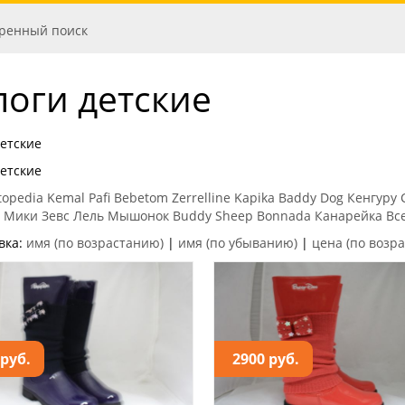
ренный поиск
поги детские
детские
детские
topedia
Kemal Pafi
Bebetom
Zerrelline
Kapika
Baddy Dog
Кенгуру
 Мики
Зевс
Лель
Мышонок
Buddy Sheep
Bonnada
Канарейка
Вс
вка:
имя (по возрастанию)
|
имя (по убыванию)
|
цена (по возр
 руб.
2900 руб.