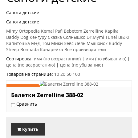
Сапоги детские
Сапоги детские
Mimy
Ortopedia
Kemal Pafi
Bebetom
Zerrelline
Kapika
Baddy Dog
Кенгуру
Сказка
Солнышко
Dr.Mymi
Tunel
BI&KI
Капитошка
М+Д
Том Мики
Зевс
Лель
Мышонок
Buddy
Sheep
Bonnada
Канарейка
Все производители
Сортировка:
имя (по возрастанию)
|
имя (по убыванию)
|
цена (по возрастанию)
|
цена (по убыванию)
Товаров на странице:
10
20
50
100
2859 руб.
Балетки Zerrelline 388-02
Сравнить
Купить