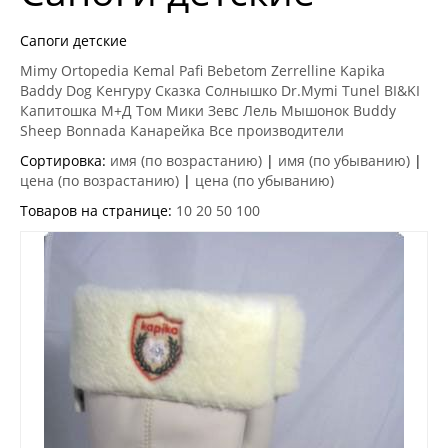
Сапоги детские
Mimy
Ortopedia
Kemal Pafi
Bebetom
Zerrelline
Kapika
Baddy Dog
Кенгуру
Сказка
Солнышко
Dr.Mymi
Tunel
BI&KI
Капитошка
М+Д
Том Мики
Зевс
Лель
Мышонок
Buddy
Sheep
Bonnada
Канарейка
Все производители
Сортировка:
имя (по возрастанию)
|
имя (по убыванию)
|
цена (по возрастанию)
|
цена (по убыванию)
Товаров на странице:
10
20
50
100