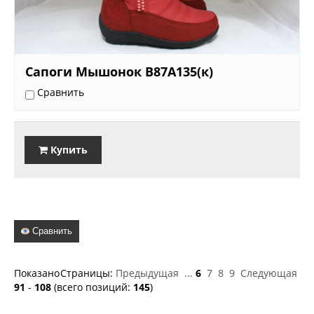
Сапоги Мышонок B87A135(к)
Сравнить
Купить
Сравнить
Показано
Страницы:
Предыдущая
...
6
7
8
9
Следующая
91
-
108
(всего позиций:
145
)