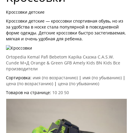
Кроссовки детские
Кроссовки детские — кроссовки спортивная обувь, но из
за удобства в носке стала популярной в повседневной
форме одежды. Детские кроссовки быстро застегиваемая,
мягкая и очень удобная для ребенка.
Ortopedia
Kemal Pafi
Bebetom
Kapika
Сказка
C.A.S.W.
Cunde
М+Д
Orange & Green
GFB
Amely Kids
BN Kids
Все
производители
Сортировка:
имя (по возрастанию)
|
имя (по убыванию)
|
цена (по возрастанию)
|
цена (по убыванию)
Товаров на странице:
10
20
50